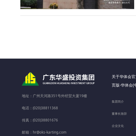
关于华体会官
页版-华体会(
地址：广州天河路351号外经贸大厦19楼
集团简介
电话：(020)38811368
董事长致辞
传真：(020)38801676
企业文化
邮箱：hr@oks-karting.com