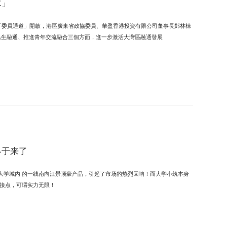
水」
「委員通道」開啟，港區廣東省政協委員、華盈香港投資有限公司董事長鄭林棟
民生融通、推進青年交流融合三個方面，進一步激活大灣區融通發展
终于来了
作为大学城内 的一线南向江景顶豪产品，引起了市场的热烈回响！而大学小筑本身
链接点，可谓实力无限！