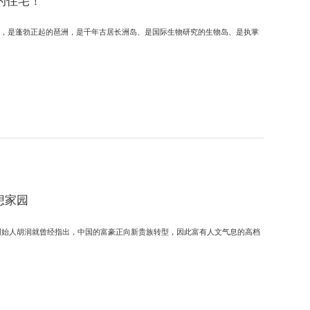
的住宅！
之隔，是蓬勃正起的琶洲，是千年古居长洲岛、是国际生物研究的生物岛、是执掌
想家园
创始人胡润就曾经指出，中国的富豪正向新贵族转型，因此富有人文气息的高档