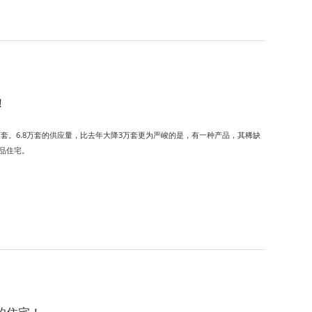
！
3万套。6.8万套的供应量，比去年大降3万套更为严峻的是，有一种产品，其稀缺
品住宅。