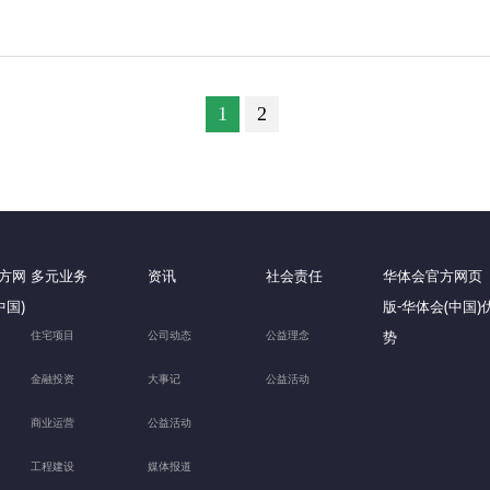
1
2
方网
多元业务
资讯
社会责任
华体会官方网页
中国)
版-华体会(中国)
住宅项目
公司动态
公益理念
势
金融投资
大事记
公益活动
商业运营
公益活动
工程建设
媒体报道