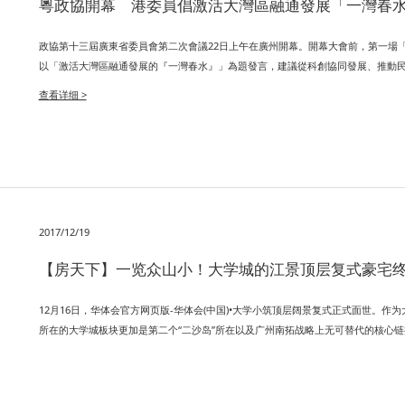
粵政協開幕 港委員倡激活大灣區融通發展「一灣春
政協第十三屆廣東省委員會第二次會議22日上午在廣州開幕。開幕大會前，第一場
以「激活大灣區融通發展的『一灣春水』」為題發言，建議從科創協同發展、推動
查看详细 >
2017/12/19
【房天下】一览众山小！大学城的江景顶层复式豪宅
12月16日，华体会官方网页版-华体会(中国)•大学小筑顶层阔景复式正式面世。
所在的大学城板块更加是第二个“二沙岛”所在以及广州南拓战略上无可替代的核心