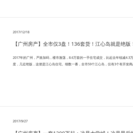
2017/12/18
【广州房产】全市仅3盘！136套货！江心岛就是绝版
2017年的广州，严政加码，楼市激荡，8.6万套的一手住宅成交，比起去年锐减4.
度，几近绝版，这便是江心岛住宅。细数一番，全市59个江心岛，仅有3个有开发商
2017/9/27