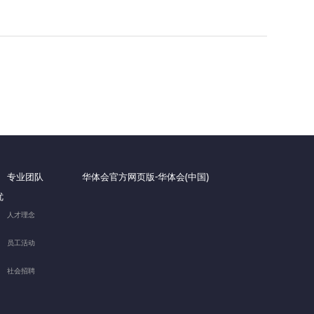
专业团队
华体会官方网页版-华体会(中国)
优
人才理念
员工活动
社会招聘