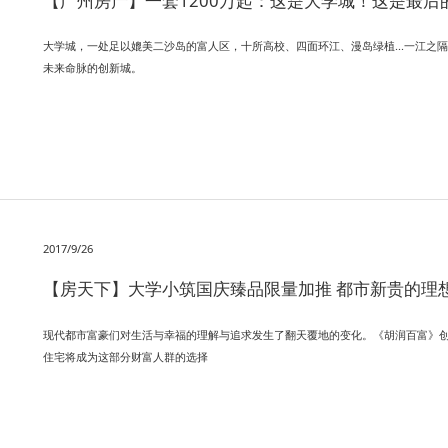
【广州房产】一套1200万起：这是大学城！这是最后
大学城，一处足以媲美二沙岛的富人区，十所高校、四面环江、漫岛绿植...一江
未来命脉的创新城。
2017/9/26
【房天下】大学小筑国庆臻品限量加推 都市新贵的理
现代都市富豪们对生活与幸福的理解与追求发生了翻天覆地的变化。《胡润百富》
住宅将成为这部分财富人群的选择